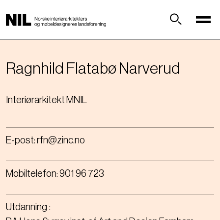
H
o
p
Søk
p
t
i
Ragnhild
Flatabø Narverud
l
h
Interiørarkitekt MNIL
o
v
e
d
E-post:
rfn@zinc.no
i
n
n
Mobiltelefon:
901 96 723
h
o
l
Utdanning
d