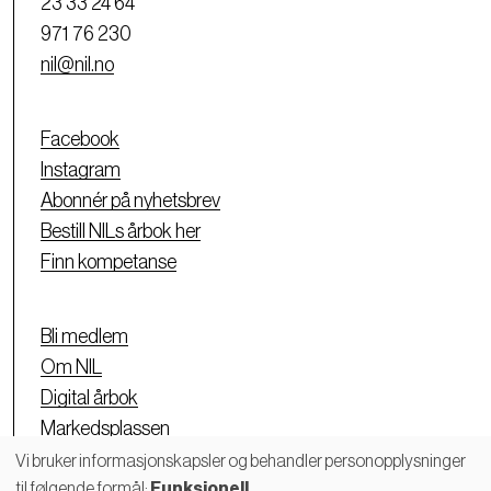
23 33 24 64
971 76 230
nil@nil.no
Facebook
Instagram
Abonnér på nyhetsbrev
Bestill NILs årbok her
Finn kompetanse
Bli medlem
Om NIL
Digital årbok
Markedsplassen
Personvernerklæring
Vi bruker informasjonskapsler og behandler personopplysninger
til følgende formål:
Funksjonell