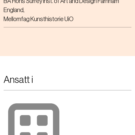
BA Hons Surrey inst. of Art and Design Farnham
England
Mellomfag Kunsthistorie UiO
Ansatt i