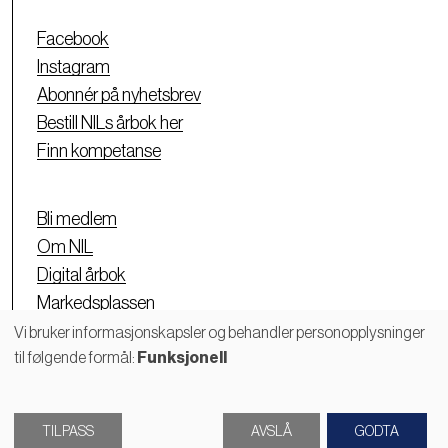
Facebook
Instagram
Abonnér på nyhetsbrev
Bestill NILs årbok her
Finn kompetanse
Bli medlem
Om NIL
Digital årbok
Markedsplassen
Personvernerklæring
Vi bruker informasjonskapsler og behandler personopplysninger
til følgende formål:
Funksjonell
Bruk
av
TILPASS
AVSLÅ
GODTA