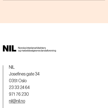
NIL
Josefines gate 34
0351 Oslo
23 33 24 64
971 76 230
nil@nil.no