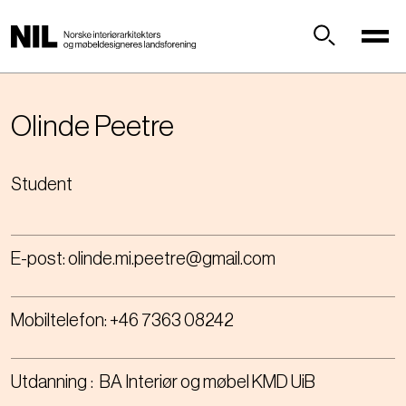
H
o
p
Søk
p
t
i
Olinde
Peetre
l
h
Student
o
v
e
d
E-post:
olinde.mi.peetre@gmail.com
i
n
n
Mobiltelefon:
+46 7363 08242
h
o
l
Utdanning
BA Interiør og møbel KMD UiB
d