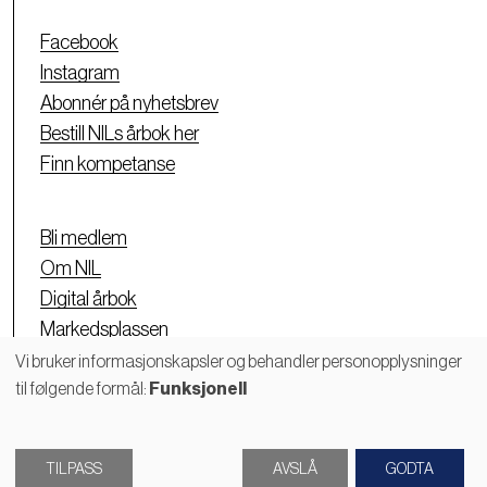
Facebook
Instagram
Abonnér på nyhetsbrev
Bestill NILs årbok her
Finn kompetanse
Bli medlem
Om NIL
Digital årbok
Markedsplassen
Personvernerklæring
Vi bruker informasjonskapsler og behandler personopplysninger
til følgende formål:
Funksjonell
Bruk
av
TILPASS
AVSLÅ
GODTA