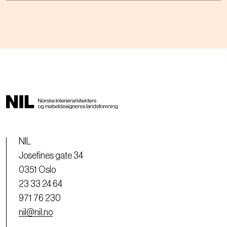
NIL
Josefines gate 34
0351 Oslo
23 33 24 64
971 76 230
nil@nil.no