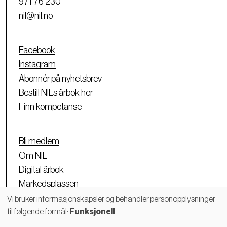
971 76 230
nil@nil.no
Facebook
Instagram
Abonnér på nyhetsbrev
Bestill NILs årbok her
Finn kompetanse
Bli medlem
Om NIL
Digital årbok
Markedsplassen
Personvernerklæring
Vi bruker informasjonskapsler og behandler personopplysninger
til følgende formål:
Funksjonell
Bruk