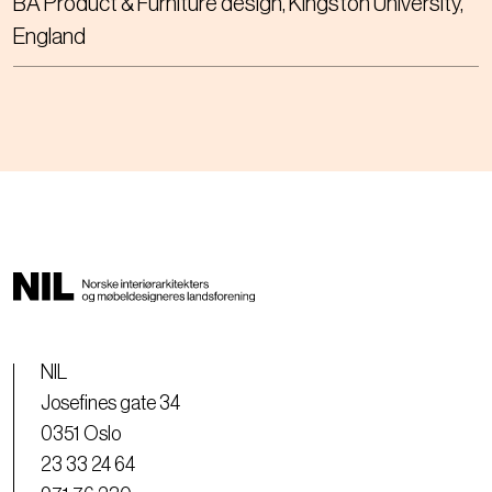
BA Product & Furniture design, Kingston University,
England
NIL
Josefines gate 34
0351 Oslo
23 33 24 64