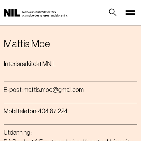
H
o
p
Søk
p
t
i
Mattis
Moe
l
h
Interiørarkitekt MNIL
o
v
e
d
E-post:
mattis.moe@gmail.com
i
n
n
Mobiltelefon:
404 67 224
h
o
l
Utdanning
d