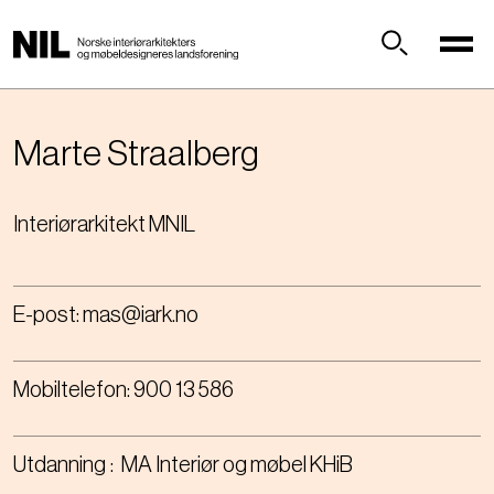
H
o
p
Søk
p
t
i
Marte
Straalberg
l
h
Interiørarkitekt MNIL
o
v
e
d
E-post:
mas@iark.no
i
n
n
Mobiltelefon:
900 13 586
h
o
l
Utdanning
MA Interiør og møbel KHiB
d