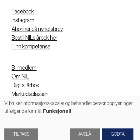
Facebook
Instagram
Abonnér på nyhetsbrev
Bestill NILs årbok her
Finn kompetanse
Bli medlem
Om NIL
Digital årbok
Markedsplassen
Personvernerklæring
Vi bruker informasjonskapsler og behandler personopplysninger
til følgende formål:
Funksjonell
Bruk
av
TILPASS
AVSLÅ
GODTA