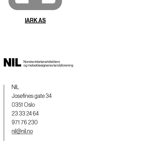
IARK AS
NIL
Josefines gate 34
0351 Oslo
23 33 24 64
971 76 230
nil@nil.no