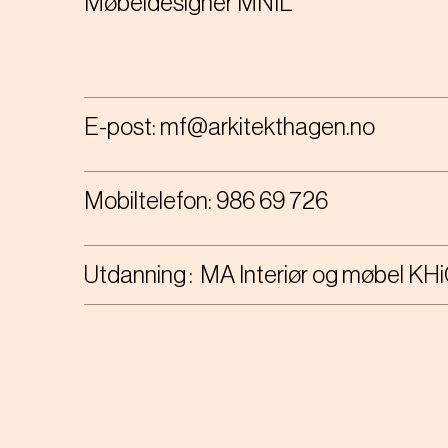
Møbeldesigner MNIL
E-post:
mf@arkitekthagen.no
Mobiltelefon:
986 69 726
Utdanning
MA Interiør og møbel KH