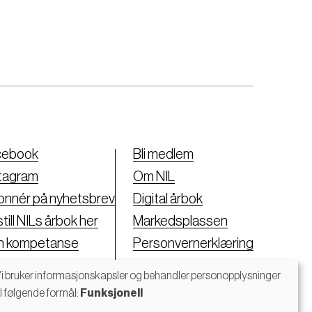
cebook
Bli medlem
tagram
Om NIL
nnér på nyhetsbrev
Digital årbok
till NILs årbok her
Markedsplassen
nn kompetanse
Personvernerklæring
i bruker informasjonskapsler og behandler personopplysninger
il følgende formål:
Funksjonell
Bruk