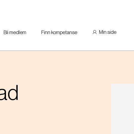
Min side
Bli medlem
Finn kompetanse
tad