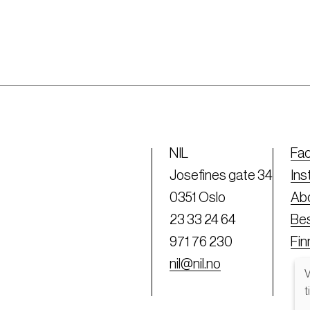
NIL
Fa
Josefines gate 34
Ins
0351 Oslo
Abo
23 33 24 64
Bes
971 76 230
Fi
nil@nil.no
V
t