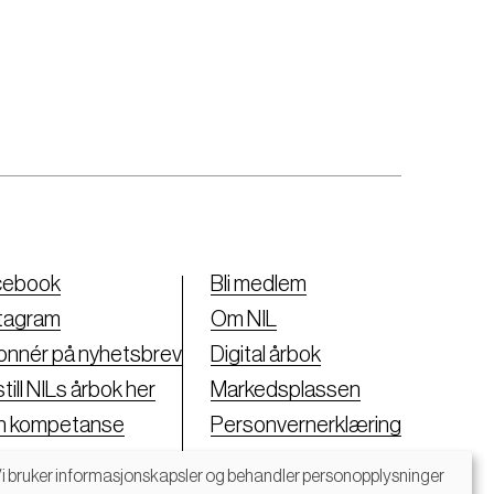
cebook
Bli medlem
tagram
Om NIL
nnér på nyhetsbrev
Digital årbok
till NILs årbok her
Markedsplassen
nn kompetanse
Personvernerklæring
i bruker informasjonskapsler og behandler personopplysninger