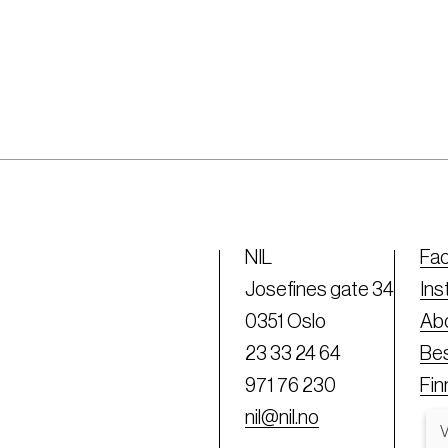
NIL
Fa
Josefines gate 34
Ins
0351 Oslo
Abo
23 33 24 64
Bes
971 76 230
Fi
nil@nil.no
V