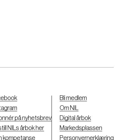
cebook
Bli medlem
tagram
Om NIL
nnér på nyhetsbrev
Digital årbok
till NILs årbok her
Markedsplassen
nn kompetanse
Personvernerklæring