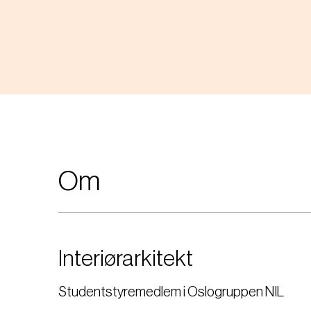
Om
Interiørarkitekt
Studentstyremedlem i Oslogruppen NIL