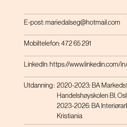
E-post:
mariedalseg@hotmail.com
Mobiltelefon:
472 65 291
LinkedIn: https://www.linkedin.com/i
Utdanning
2020-2023: BA Markedsfø
Handelshøyskolen BI, Os
2023-2026: BA Interiørar
Kristiania