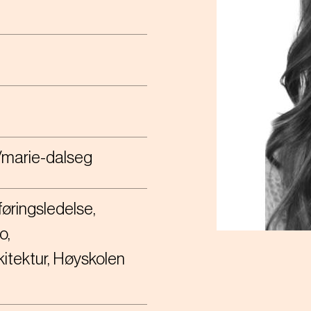
n/marie-dalseg
ringsledelse,
lo
kitektur, Høyskolen