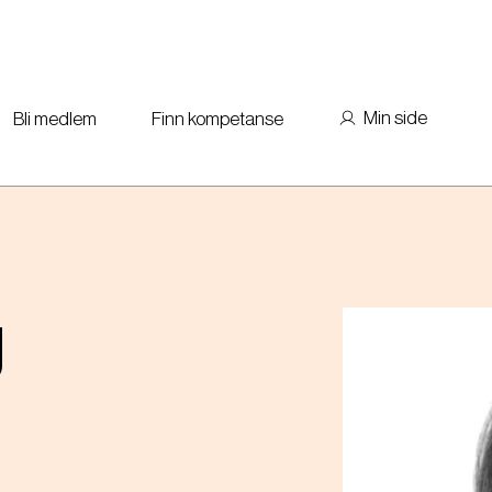
Min side
Bli medlem
Finn kompetanse
g