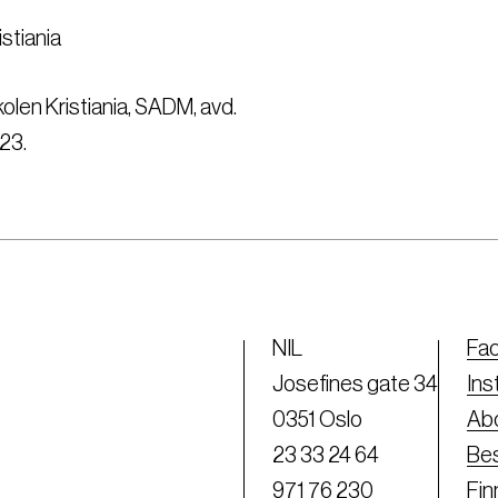
stiania
olen Kristiania, SADM, avd.
N23.
NIL
Fa
Josefines gate 34
Ins
0351 Oslo
Abo
23 33 24 64
Bes
971 76 230
Fi