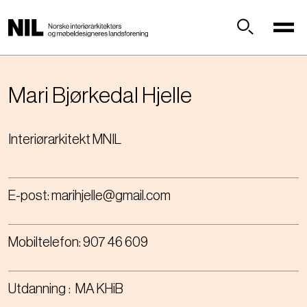
H
o
p
Søk
p
t
i
Mari
Bjørkedal Hjelle
l
h
Interiørarkitekt MNIL
o
v
e
d
E-post:
marihjelle@gmail.com
i
n
n
Mobiltelefon:
907 46 609
h
o
l
Utdanning
MA KHiB
d