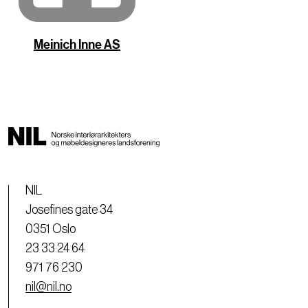
Meinich Inne AS
NIL
Josefines gate 34
0351 Oslo
23 33 24 64
971 76 230
nil@nil.no