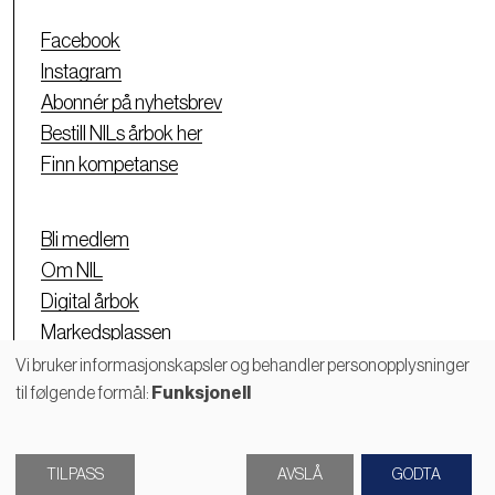
Facebook
Instagram
Abonnér på nyhetsbrev
Bestill NILs årbok her
Finn kompetanse
Bli medlem
Om NIL
Digital årbok
Markedsplassen
Personvernerklæring
Vi bruker informasjonskapsler og behandler personopplysninger
til følgende formål:
Funksjonell
Bruk
av
TILPASS
AVSLÅ
GODTA