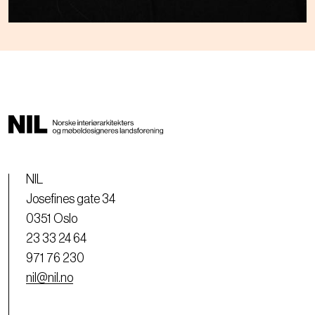
NIL
Josefines gate 34
0351 Oslo
23 33 24 64
971 76 230
nil@nil.no