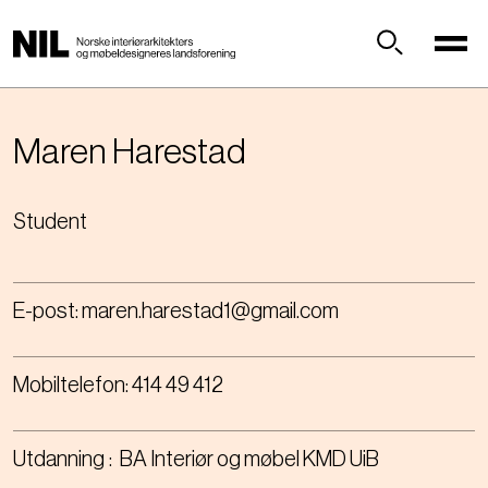
H
o
p
Søk
p
t
i
Maren
Harestad
l
h
Student
o
v
e
d
E-post:
maren.harestad1@gmail.com
i
n
n
Mobiltelefon:
414 49 412
h
o
l
Utdanning
BA Interiør og møbel KMD UiB
d