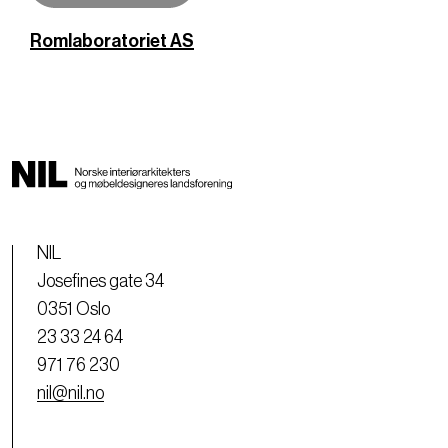
Romlaboratoriet AS
NIL
Josefines gate 34
0351 Oslo
23 33 24 64
971 76 230
nil@nil.no