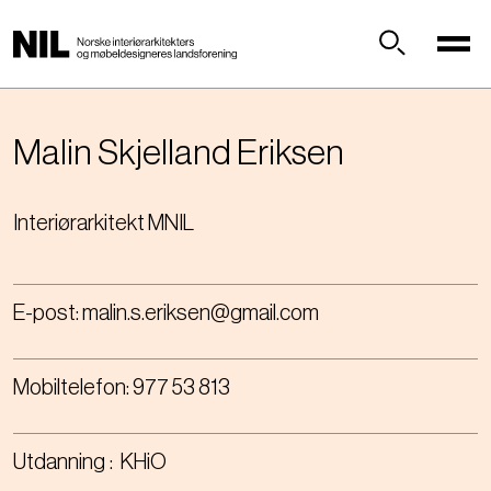
H
o
p
Søk
p
t
i
Malin
Skjelland Eriksen
l
h
Interiørarkitekt MNIL
o
v
e
d
E-post:
malin.s.eriksen@gmail.com
i
n
n
Mobiltelefon:
977 53 813
h
o
l
Utdanning
KHiO
d