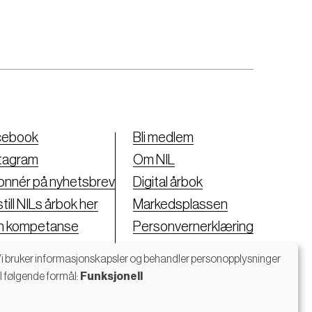
cebook
Bli medlem
tagram
Om NIL
nnér på nyhetsbrev
Digital årbok
till NILs årbok her
Markedsplassen
nn kompetanse
Personvernerklæring
i bruker informasjonskapsler og behandler personopplysninger
il følgende formål:
Funksjonell
Bruk