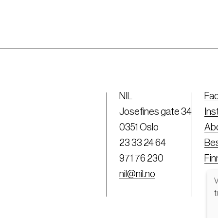
NIL
Fa
Josefines gate 34
Ins
0351 Oslo
Abo
23 33 24 64
Bes
971 76 230
Fi
nil@nil.no
V
t