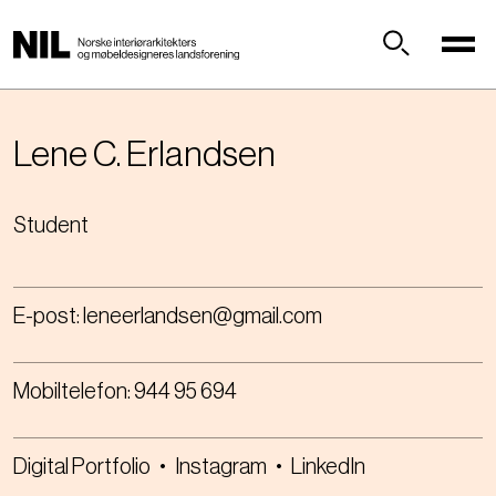
H
o
p
Søk
p
t
i
Lene C.
Erlandsen
l
h
Student
o
v
e
d
E-post:
leneerlandsen@gmail.com
i
n
n
Mobiltelefon:
944 95 694
h
o
l
Digital Portfolio
•
Instagram
•
LinkedIn
d