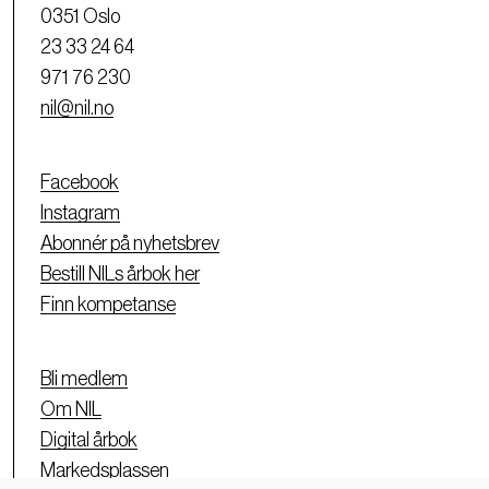
0351 Oslo
23 33 24 64
971 76 230
nil@nil.no
Facebook
Instagram
Abonnér på nyhetsbrev
Bestill NILs årbok her
Finn kompetanse
Bli medlem
Om NIL
Digital årbok
Markedsplassen