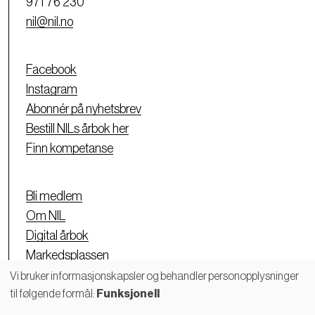
971 76 230
nil@nil.no
Facebook
Instagram
Abonnér på nyhetsbrev
Bestill NILs årbok her
Finn kompetanse
Bli medlem
Om NIL
Digital årbok
Markedsplassen
Personvernerklæring
Vi bruker informasjonskapsler og behandler personopplysninger
til følgende formål:
Funksjonell
Bruk