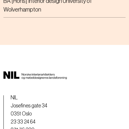
BA [Hons] Interior design University of
Wolverhampton
NIL
Josefines gate 34
0351 Oslo
23 33 24 64