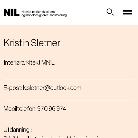
H
o
p
Søk
p
t
i
Kristin
Sletner
l
h
Interiørarkitekt MNIL
o
v
e
d
E-post:
k.sletner@outlook.com
i
n
n
Mobiltelefon:
970 96 974
h
o
l
Utdanning
d