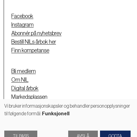
Facebook
Instagram
Abonnér på nyhetsbrev
Bestill NILs årbok her
Finn kompetanse
Bli medlem
Om NIL
Digital årbok
Markedsplassen
Personvernerklæring
Vi bruker informasjonskapsler og behandler personopplysninger
til følgende formål:
Funksjonell
Bruk
av
TILPASS
AVSLÅ
GODTA