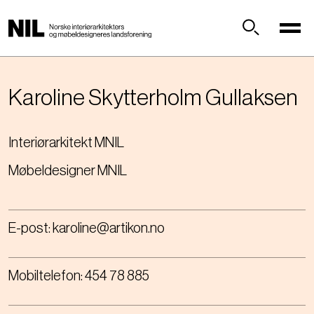
H
o
p
Søk
p
t
i
Karoline
Skytterholm Gullaksen
l
h
Interiørarkitekt MNIL
o
v
Møbeldesigner MNIL
e
d
i
n
E-post:
karoline@artikon.no
n
h
Mobiltelefon:
454 78 885
o
l
d