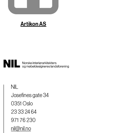
Artikon AS
NIL
Josefines gate 34
0351 Oslo
23 33 24 64
971 76 230
nil@nil.no