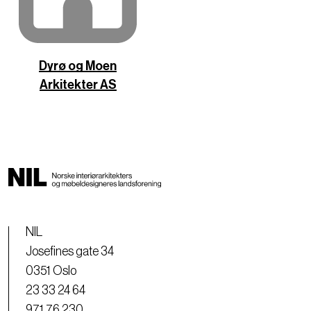
Dyrø og Moen
Arkitekter AS
NIL
Josefines gate 34
0351 Oslo
23 33 24 64
971 76 230