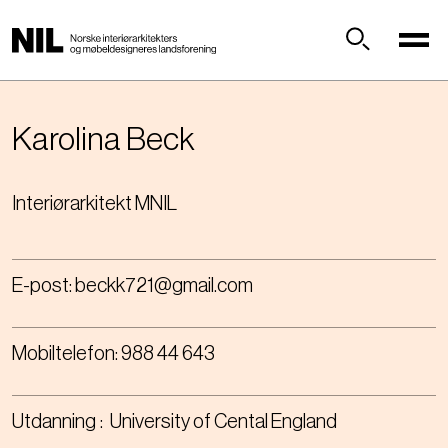
H
o
p
Søk
p
t
i
Karolina
Beck
l
h
Interiørarkitekt MNIL
o
v
e
d
E-post:
beckk721@gmail.com
i
n
n
Mobiltelefon:
988 44 643
h
o
l
Utdanning
University of Cental England
d