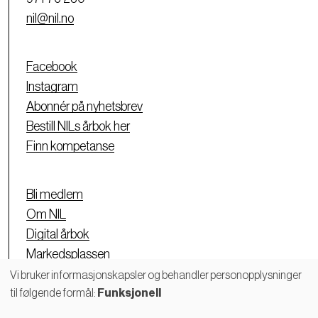
nil@nil.no
Facebook
Instagram
Abonnér på nyhetsbrev
Bestill NILs årbok her
Finn kompetanse
Bli medlem
Om NIL
Digital årbok
Markedsplassen
Personvernerklæring
Vi bruker informasjonskapsler og behandler personopplysninger
til følgende formål:
Funksjonell
Bruk