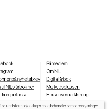
cebook
Bli medlem
tagram
Om NIL
nnér på nyhetsbrev
Digital årbok
till NILs årbok her
Markedsplassen
nn kompetanse
Personvernerklæring
i bruker informasjonskapsler og behandler personopplysninger