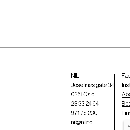
NIL
Fa
Josefines gate 34
Ins
0351 Oslo
Abo
23 33 24 64
Bes
971 76 230
Fi
nil@nil.no
V