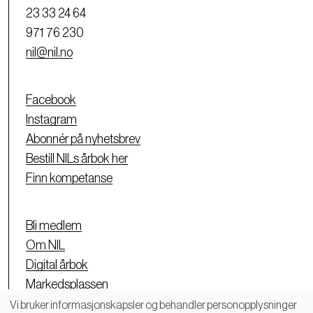
23 33 24 64
971 76 230
nil@nil.no
Facebook
Instagram
Abonnér på nyhetsbrev
Bestill NILs årbok her
Finn kompetanse
Bli medlem
Om NIL
Digital årbok
Markedsplassen
Personvernerklæring
Vi bruker informasjonskapsler og behandler personopplysninger