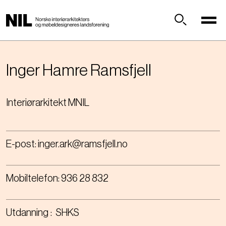
H
o
p
Søk
p
t
i
Inger Hamre
Ramsfjell
l
h
Interiørarkitekt MNIL
o
v
e
d
E-post:
inger.ark@ramsfjell.no
i
n
n
Mobiltelefon:
936 28 832
h
o
l
Utdanning
SHKS
d