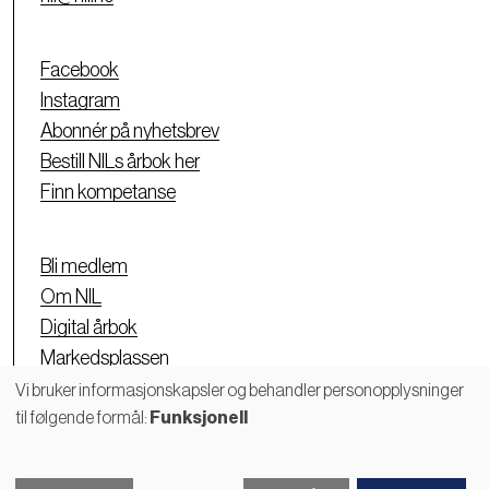
Facebook
Instagram
Abonnér på nyhetsbrev
Bestill NILs årbok her
Finn kompetanse
Bli medlem
Om NIL
Digital årbok
Markedsplassen
Personvernerklæring
Vi bruker informasjonskapsler og behandler personopplysninger
til følgende formål:
Funksjonell
Bruk
av