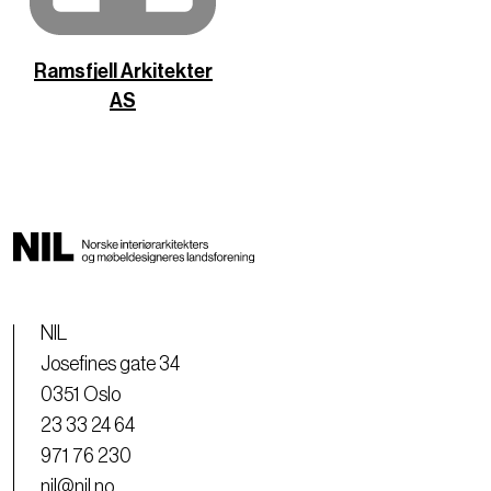
Ramsfjell Arkitekter
AS
NIL
Josefines gate 34
0351 Oslo
23 33 24 64
971 76 230
nil@nil.no