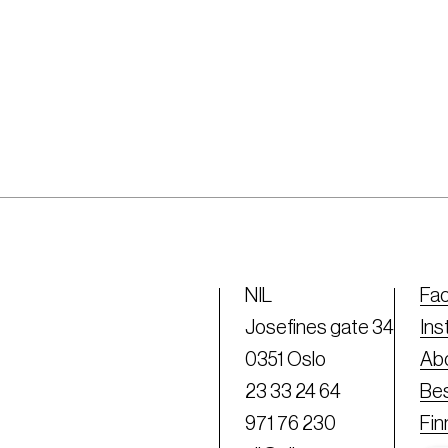
NIL
Fa
Josefines gate 34
Ins
0351 Oslo
Abo
23 33 24 64
Bes
971 76 230
Fi