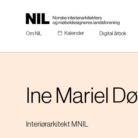
H
o
p
p
Kalender
t
Om NIL
Digital årbok
i
l
h
o
v
e
d
Ine Mariel
Dø
i
n
n
h
o
Interiørarkitekt MNIL
l
d