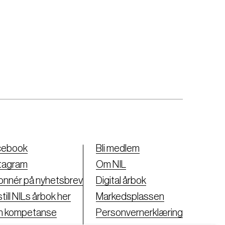
cebook
Bli medlem
tagram
Om NIL
nnér på nyhetsbrev
Digital årbok
till NILs årbok her
Markedsplassen
nn kompetanse
Personvernerklæring