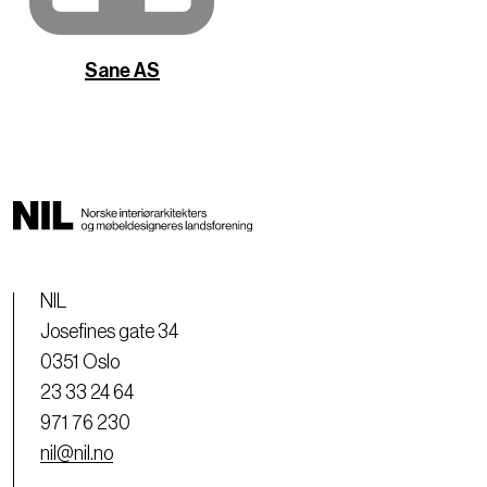
Sane AS
NIL
Josefines gate 34
0351 Oslo
23 33 24 64
971 76 230
nil@nil.no