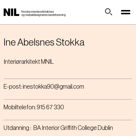
H
o
p
Søk
p
t
i
Ine
Abelsnes Stokka
l
h
Interiørarkitekt MNIL
o
v
e
d
E-post:
inestokka90@gmail.com
i
n
n
Mobiltelefon:
915 67 330
h
o
l
Utdanning
BA Interior Griffith College Dublin
d