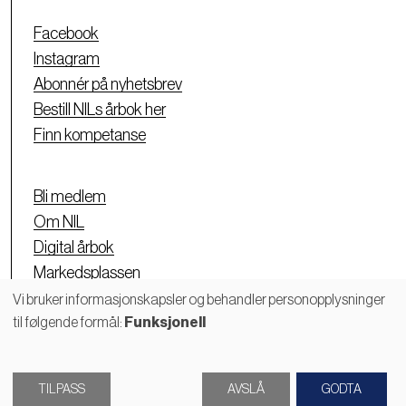
Facebook
Instagram
Abonnér på nyhetsbrev
Bestill NILs årbok her
Finn kompetanse
Bli medlem
Om NIL
Digital årbok
Markedsplassen
Personvernerklæring
Vi bruker informasjonskapsler og behandler personopplysninger
til følgende formål:
Funksjonell
Bruk
av
TILPASS
AVSLÅ
GODTA