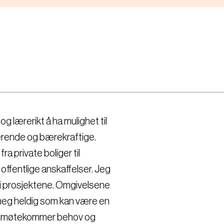
g lærerikt å ha mulighet til
irerende og bærekraftige.
a private boliger til
fentlige anskaffelser. Jeg
 i prosjektene. Omgivelsene
r meg heldig som kan være en
om imøtekommer behov og