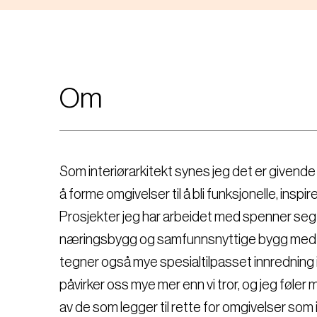
Om
Som interiørarkitekt synes jeg det er givende o
å forme omgivelser til å bli funksjonelle, insp
Prosjekter jeg har arbeidet med spenner seg fr
næringsbygg og samfunnsnyttige bygg med of
tegner også mye spesialtilpasset innredning
påvirker oss mye mer enn vi tror, og jeg føle
av de som legger til rette for omgivelser s