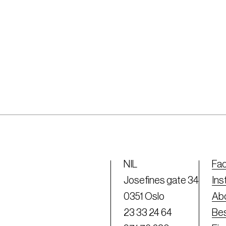
NIL
Fa
Josefines gate 34
Ins
0351 Oslo
Abo
23 33 24 64
Bes