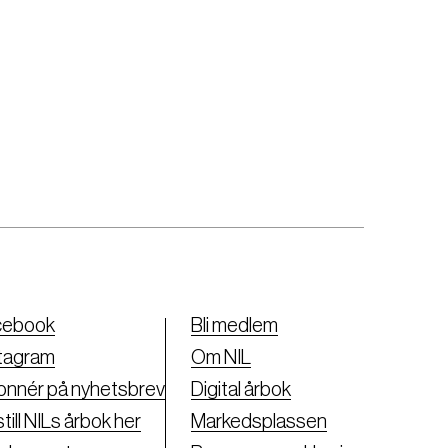
cebook
Bli medlem
tagram
Om NIL
nnér på nyhetsbrev
Digital årbok
till NILs årbok her
Markedsplassen