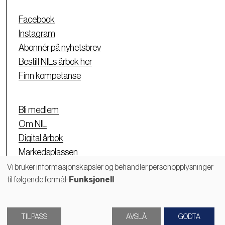
Facebook
Instagram
Abonnér på nyhetsbrev
Bestill NILs årbok her
Finn kompetanse
Bli medlem
Om NIL
Digital årbok
Markedsplassen
Personvernerklæring
Vi bruker informasjonskapsler og behandler personopplysninger
til følgende formål:
Funksjonell
Bruk
av
TILPASS
AVSLÅ
GODTA