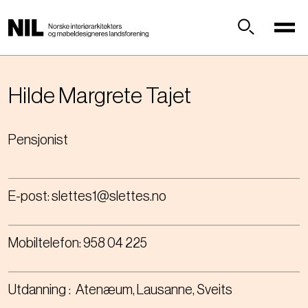
H
o
p
Søk
p
t
i
Hilde Margrete
Tajet
l
h
Pensjonist
o
v
e
d
E-post:
slettes1@slettes.no
i
n
n
Mobiltelefon:
958 04 225
h
o
l
Utdanning
Atenæum, Lausanne, Sveits
d