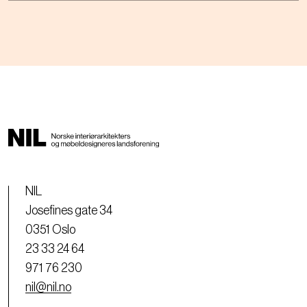
NIL
Josefines gate 34
0351 Oslo
23 33 24 64
971 76 230
nil@nil.no