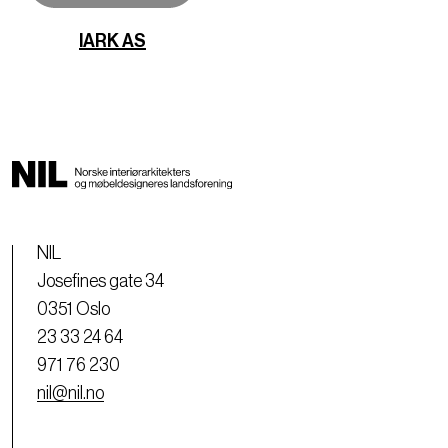
IARK AS
NIL
Josefines gate 34
0351 Oslo
23 33 24 64
971 76 230
nil@nil.no