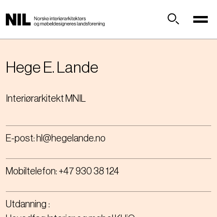
H
o
p
Søk
p
t
i
Hege E.
Lande
l
h
Interiørarkitekt MNIL
o
v
e
d
E-post:
hl@hegelande.no
i
n
n
Mobiltelefon:
+47 930 38 124
h
o
l
Utdanning
d