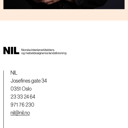
NIL
Josefines gate 34
0351 Oslo
23 33 24 64
971 76 230
nil@nil.no