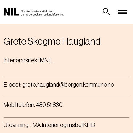
H
o
p
Søk
p
t
i
Grete Skogmo
Haugland
l
h
Interiørarkitekt MNIL
o
v
e
d
E-post:
grete.haugland@bergen.kommune.no
i
n
n
Mobiltelefon:
480 51 880
h
o
l
Utdanning
MA Interiør og møbel KHiB
d