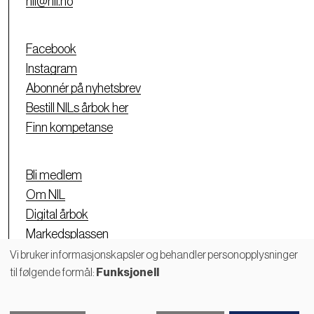
nil@nil.no
Facebook
Instagram
Abonnér på nyhetsbrev
Bestill NILs årbok her
Finn kompetanse
Bli medlem
Om NIL
Digital årbok
Markedsplassen
Personvernerklæring
Vi bruker informasjonskapsler og behandler personopplysninger
til følgende formål:
Funksjonell
Bruk
av