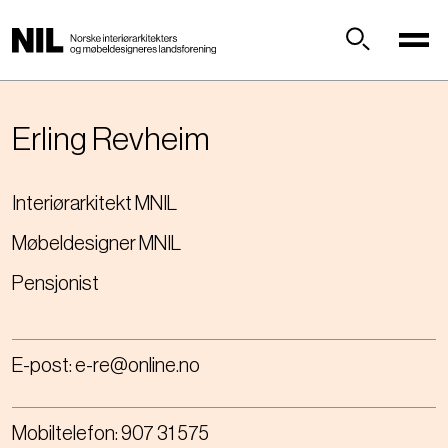
H
o
p
Søk
p
t
i
Erling
Revheim
l
h
Interiørarkitekt MNIL
o
v
Møbeldesigner MNIL
e
d
Pensjonist
i
n
n
E-post:
e-re@online.no
h
o
l
Mobiltelefon:
907 31 575
d