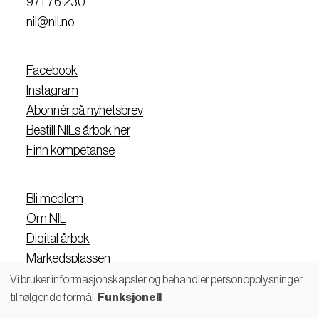
971 76 230
nil@nil.no
Facebook
Instagram
Abonnér på nyhetsbrev
Bestill NILs årbok her
Finn kompetanse
Bli medlem
Om NIL
Digital årbok
Markedsplassen
Personvernerklæring
Vi bruker informasjonskapsler og behandler personopplysninger
til følgende formål:
Funksjonell
Bruk