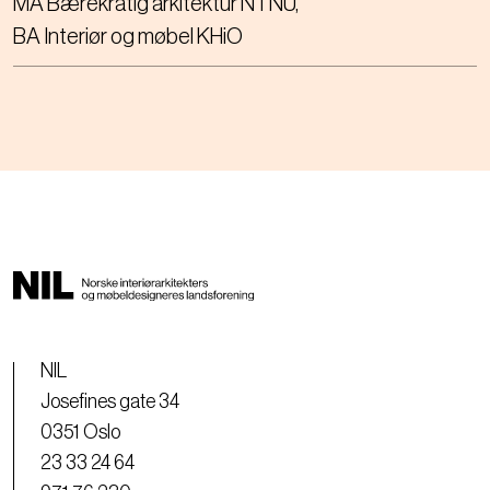
MA Bærekratig arkitektur NTNU
BA Interiør og møbel KHiO
NIL
Josefines gate 34
0351 Oslo
23 33 24 64