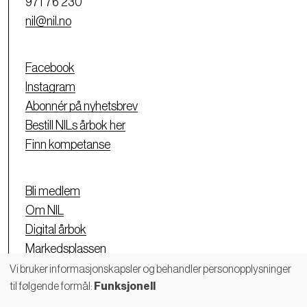
971 76 230
nil@nil.no
Facebook
Instagram
Abonnér på nyhetsbrev
Bestill NILs årbok her
Finn kompetanse
Bli medlem
Om NIL
Digital årbok
Markedsplassen
Personvernerklæring
Vi bruker informasjonskapsler og behandler personopplysninger
til følgende formål:
Funksjonell
Bruk