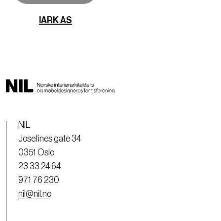
IARK AS
NIL
Josefines gate 34
0351 Oslo
23 33 24 64
971 76 230
nil@nil.no