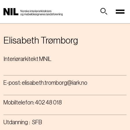
H
o
p
Søk
p
t
i
Elisabeth
Trømborg
l
h
Interiørarkitekt MNIL
o
v
e
d
E-post:
elisabeth.tromborg@iark.no
i
n
n
Mobiltelefon:
402 48 018
h
o
l
Utdanning
SFB
d