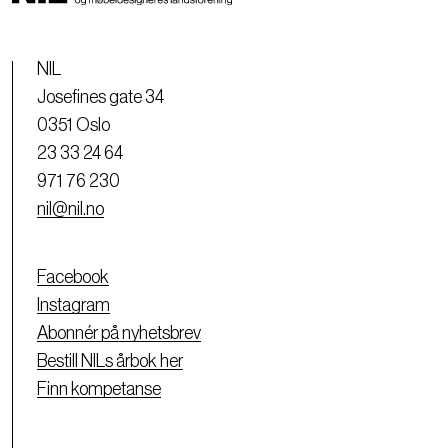
NIL
Josefines gate 34
0351 Oslo
23 33 24 64
971 76 230
nil@nil.no
Facebook
Instagram
Abonnér på nyhetsbrev
Bestill NILs årbok her
Finn kompetanse