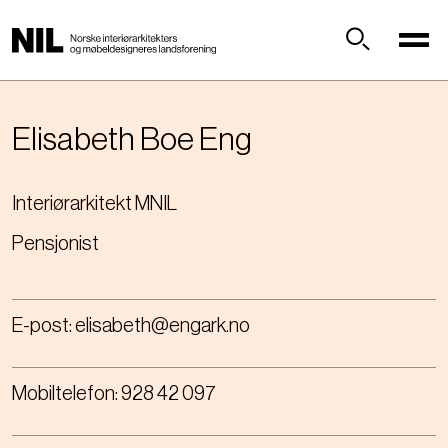
H
o
p
Søk
p
t
i
Elisabeth Boe
Eng
l
h
Interiørarkitekt MNIL
o
v
Pensjonist
e
d
i
n
E-post:
elisabeth@engark.no
n
h
Mobiltelefon:
928 42 097
o
l
d