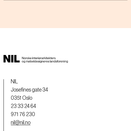
NIL
Josefines gate 34
0351 Oslo
23 33 24 64
971 76 230
nil@nil.no