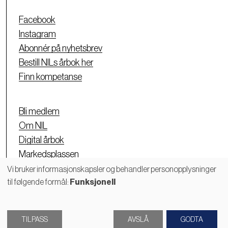
Facebook
Instagram
Abonnér på nyhetsbrev
Bestill NILs årbok her
Finn kompetanse
Bli medlem
Om NIL
Digital årbok
Markedsplassen
Personvernerklæring
Vi bruker informasjonskapsler og behandler personopplysninger
til følgende formål:
Funksjonell
Bruk
av
TILPASS
AVSLÅ
GODTA