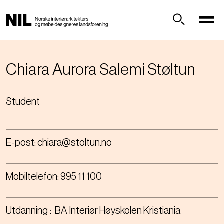
H
o
p
Søk
p
t
i
Chiara Aurora Salemi
Støltun
l
h
Student
o
v
e
d
E-post:
chiara@stoltun.no
i
n
n
Mobiltelefon:
995 11 100
h
o
l
Utdanning
BA Interiør Høyskolen Kristiania
d