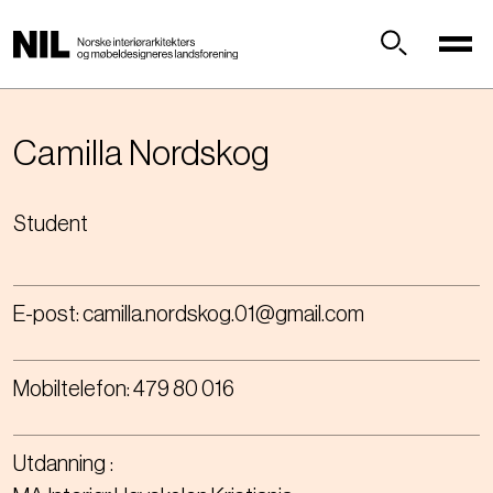
H
o
p
Søk
p
t
i
Camilla
Nordskog
l
h
Student
o
v
e
d
E-post:
camilla.nordskog.01@gmail.com
i
n
n
Mobiltelefon:
479 80 016
h
o
l
Utdanning
d