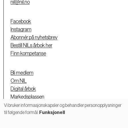
nil@nil.no
Facebook
Instagram
Abonnér på nyhetsbrev
Bestill NILs årbok her
Finn kompetanse
Bli medlem
Om NIL
Digital årbok
Markedsplassen
Personvernerklæring
Vi bruker informasjonskapsler og behandler personopplysninger
til følgende formål:
Funksjonell
Bruk