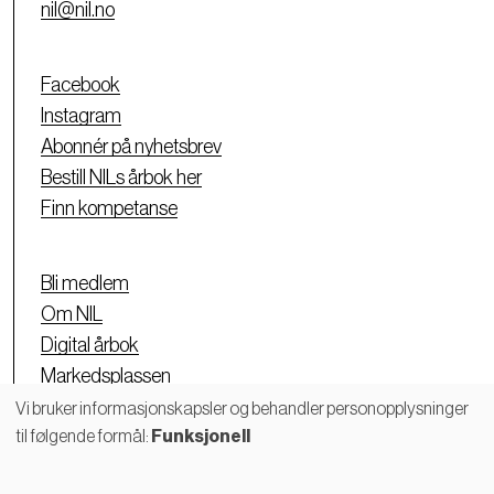
nil@nil.no
Facebook
Instagram
Abonnér på nyhetsbrev
Bestill NILs årbok her
Finn kompetanse
Bli medlem
Om NIL
Digital årbok
Markedsplassen
Personvernerklæring
Vi bruker informasjonskapsler og behandler personopplysninger
til følgende formål:
Funksjonell
Bruk