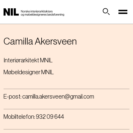
H
o
p
Søk
p
t
i
Camilla
Akersveen
l
h
Interiørarkitekt MNIL
o
v
Møbeldesigner MNIL
e
d
i
n
E-post:
camilla.akersveen@gmail.com
n
h
Mobiltelefon:
932 09 644
o
l
d