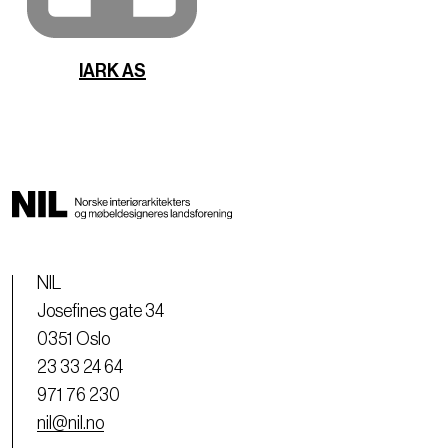
IARK AS
NIL
Josefines gate 34
0351 Oslo
23 33 24 64
971 76 230
nil@nil.no