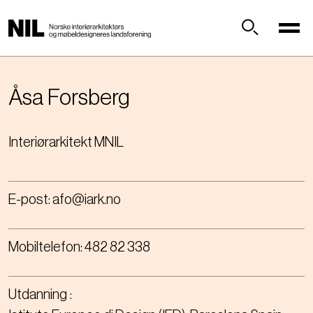
H
o
p
Søk
p
t
i
Åsa
Forsberg
l
h
Interiørarkitekt MNIL
o
v
e
d
E-post:
afo@iark.no
i
n
n
Mobiltelefon:
482 82 338
h
o
l
Utdanning
d