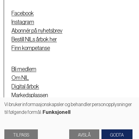
Facebook
Instagram
Abonnér på nyhetsbrev
Bestill NILs årbok her
Finn kompetanse
Bli medlem
Om NIL
Digital årbok
Markedsplassen
Personvernerklæring
Vi bruker informasjonskapsler og behandler personopplysninger
til følgende formål:
Funksjonell
Bruk
av
TILPASS
AVSLÅ
GODTA