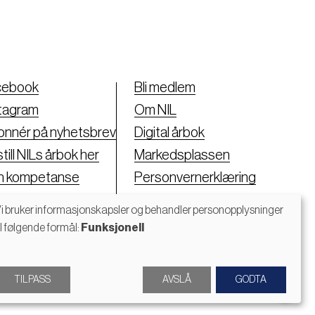
cebook
Bli medlem
tagram
Om NIL
nnér på nyhetsbrev
Digital årbok
till NILs årbok her
Markedsplassen
nn kompetanse
Personvernerklæring
i bruker informasjonskapsler og behandler personopplysninger
il følgende formål:
Funksjonell
Bruk
av
TILPASS
AVSLÅ
GODTA