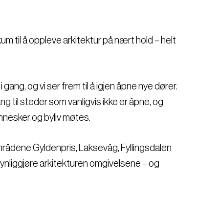
kum til å oppleve arkitektur på nært hold – helt
 gang, og vi ser frem til å igjen åpne nye dører.
ng til steder som vanligvis ikke er åpne, og
nnesker og byliv møtes.
områdene Gyldenpris, Laksevåg, Fyllingsdalen
synliggjøre arkitekturen omgivelsene – og