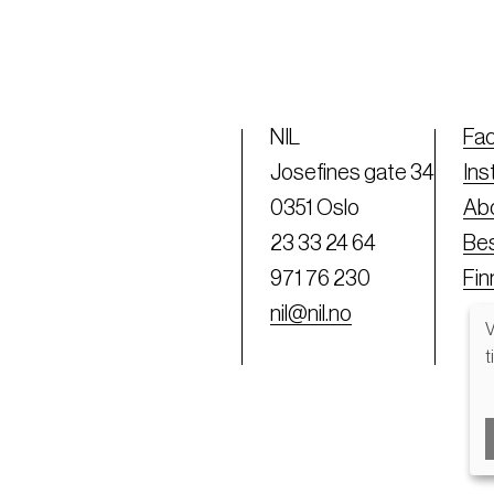
NIL
Fa
Josefines gate 34
Ins
0351 Oslo
Abo
23 33 24 64
Bes
971 76 230
Fi
nil@nil.no
V
t