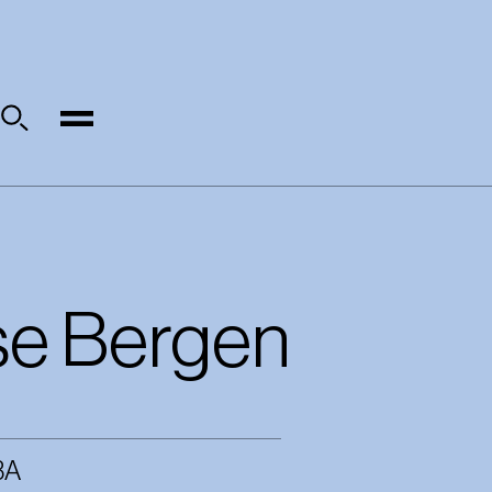
Søk
e Bergen
BA