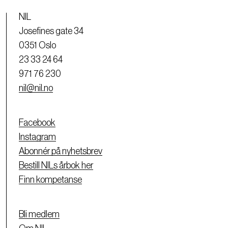
NIL
Josefines gate 34
0351 Oslo
23 33 24 64
971 76 230
nil@nil.no
Facebook
Instagram
Abonnér på nyhetsbrev
Bestill NILs årbok her
Finn kompetanse
Bli medlem