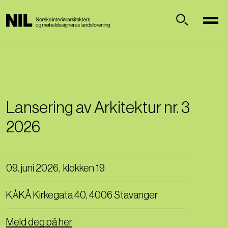
H
o
p
Søk
p
t
i
l
h
o
Lansering av Arkitektur nr. 3
v
2026
e
d
i
n
09. juni 2026
,
klokken
19
n
h
KÅKÅ Kirkegata 40, 4006 Stavanger
o
l
Meld deg på her
d