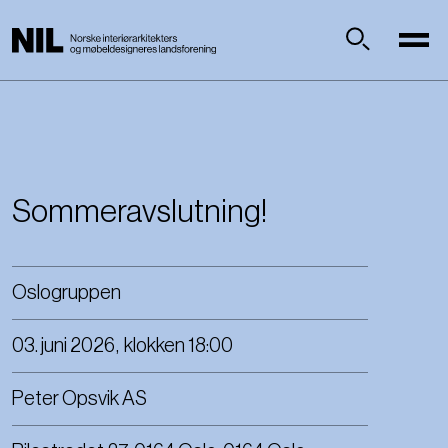
H
o
p
Søk
p
t
i
l
h
o
Sommeravslutning!
v
e
d
Oslogruppen
i
n
03. juni 2026
,
klokken
18:00
n
h
o
Peter Opsvik AS
l
d