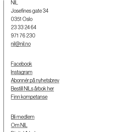
NIL
Josefines gate 34
0351 Oslo
23 33 24 64
971 76 230
nil@nil.no
Facebook
Instagram
Abonnér på nyhetsbrev
Bestill NILs årbok her
Finn kompetanse
Bli medlem
Om NIL