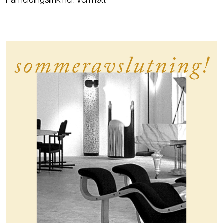
Påmeldingslink
her.
Vel møtt
Bilde