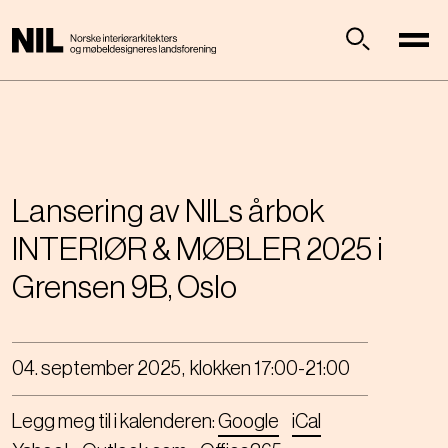
H
o
p
Søk
p
t
i
l
h
o
Lansering av NILs årbok
v
INTERIØR & MØBLER 2025 i
e
d
Grensen 9B, Oslo
i
n
n
04. september 2025
,
klokken
17:00-21:00
h
o
l
Legg meg til i kalenderen:
Google
iCal
d