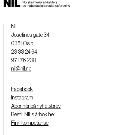
NIL
Josefines gate 34
0351 Oslo
23 33 24 64
971 76 230
nil@nil.no
Facebook
Instagram
Abonnér på nyhetsbrev
Bestill NILs årbok her
Finn kompetanse