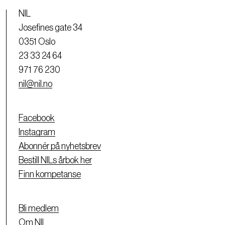
NIL
Josefines gate 34
0351 Oslo
23 33 24 64
971 76 230
nil@nil.no
Facebook
Instagram
Abonnér på nyhetsbrev
Bestill NILs årbok her
Finn kompetanse
Bli medlem
Om NIL