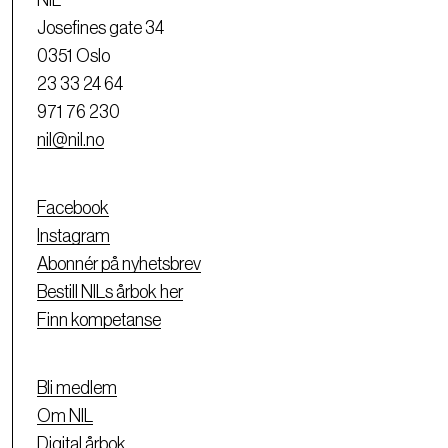
NIL
Josefines gate 34
0351 Oslo
23 33 24 64
971 76 230
nil@nil.no
Facebook
Instagram
Abonnér på nyhetsbrev
Bestill NILs årbok her
Finn kompetanse
Bli medlem
Om NIL
Digital årbok