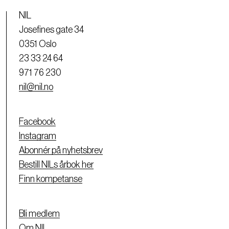
NIL
Josefines gate 34
0351 Oslo
23 33 24 64
971 76 230
nil@nil.no
Facebook
Instagram
Abonnér på nyhetsbrev
Bestill NILs årbok her
Finn kompetanse
Bli medlem
Om NIL