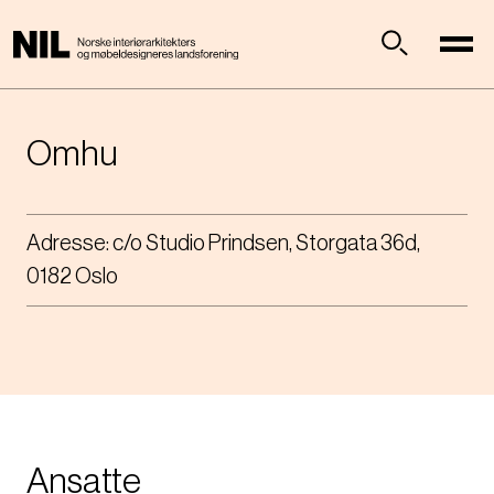
H
o
p
Søk
p
t
i
Omhu
l
h
o
Adresse:
c/o Studio Prindsen, Storgata 36d,
v
0182 Oslo
e
d
i
n
n
h
o
l
Ansatte
d