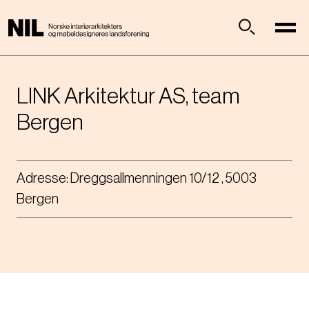
H
o
p
Søk
p
t
i
LINK Arkitektur AS, team
l
Bergen
h
o
v
e
Adresse:
Dreggsallmenningen 10/12 , 5003
d
Bergen
i
n
n
h
o
l
d