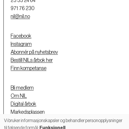
23 33 24 64
971 76 230
nil@nil.no
Facebook
Instagram
Abonnér på nyhetsbrev
Bestill NILs årbok her
Finn kompetanse
Bli medlem
Om NIL
Digital årbok
Markedsplassen
Personvernerklæring
Vi bruker informasjonskapsler og behandler personopplysninger
til følgende formål:
Funksjonell