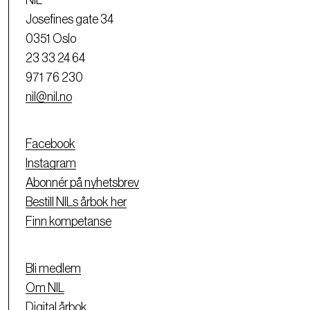
NIL
Josefines gate 34
0351 Oslo
23 33 24 64
971 76 230
nil@nil.no
Facebook
Instagram
Abonnér på nyhetsbrev
Bestill NILs årbok her
Finn kompetanse
Bli medlem
Om NIL
Digital årbok