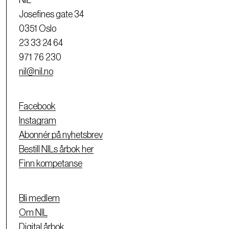
NIL
Josefines gate 34
0351 Oslo
23 33 24 64
971 76 230
nil@nil.no
Facebook
Instagram
Abonnér på nyhetsbrev
Bestill NILs årbok her
Finn kompetanse
Bli medlem
Om NIL
Digital årbok