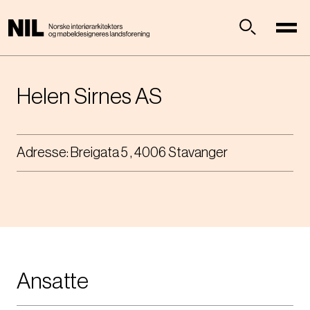
H
o
p
Søk
p
t
i
Helen Sirnes AS
l
h
o
Adresse:
Breigata 5 , 4006 Stavanger
v
e
d
i
n
n
h
o
Ansatte
l
d