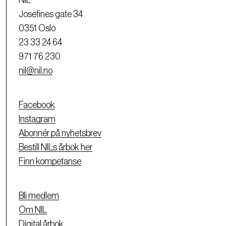
NIL
Josefines gate 34
0351 Oslo
23 33 24 64
971 76 230
nil@nil.no
Facebook
Instagram
Abonnér på nyhetsbrev
Bestill NILs årbok her
Finn kompetanse
Bli medlem
Om NIL
Digital årbok