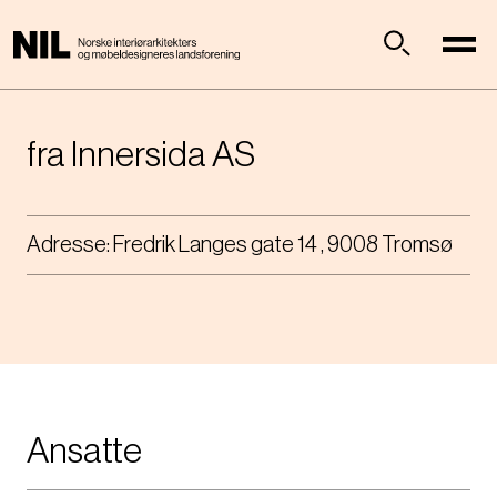
H
o
p
Søk
p
t
i
fra Innersida AS
l
h
o
Adresse:
Fredrik Langes gate 14 , 9008 Tromsø
v
e
d
i
n
n
h
o
Ansatte
l
d