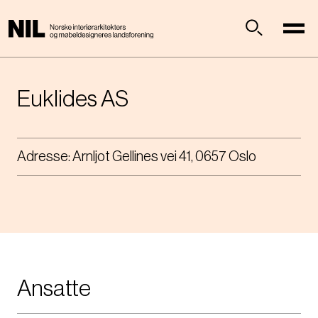
H
o
p
Søk
p
t
i
Euklides AS
l
h
o
Adresse:
Arnljot Gellines vei 41, 0657 Oslo
v
e
d
i
n
n
h
o
Ansatte
l
d