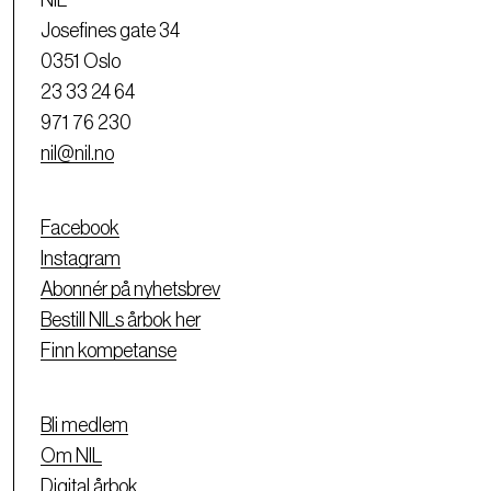
NIL
Josefines gate 34
0351 Oslo
23 33 24 64
971 76 230
nil@nil.no
Facebook
Instagram
Abonnér på nyhetsbrev
Bestill NILs årbok her
Finn kompetanse
Bli medlem
Om NIL
Digital årbok