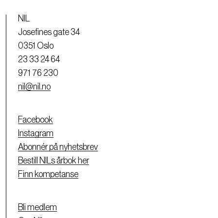
NIL
Josefines gate 34
0351 Oslo
23 33 24 64
971 76 230
nil@nil.no
Facebook
Instagram
Abonnér på nyhetsbrev
Bestill NILs årbok her
Finn kompetanse
Bli medlem