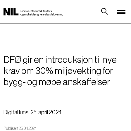
H
o
p
Søk
p
t
i
l
h
DFØ gir en introduksjon til nye
o
v
krav om 30% miljøvekting for
e
bygg- og møbelanskaffelser
d
i
n
n
h
Digital lunsj 25. april 2024
o
l
Publisert 25.04.2024
d