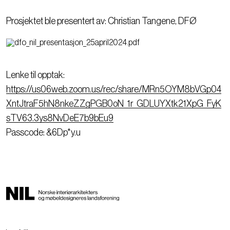
Prosjektet ble presentert av: Christian Tangene, DFØ
Lenke til opptak:
https://us06web.zoom.us/rec/share/MRn5OYM8bVGp04
XntJtraF5hN8nkeZZgPGB0oN_1r_GDLUYXtk21XpG_FyK
sTV63.3ys8NvDeE7b9bEu9
Passcode: &6Dp*y.u