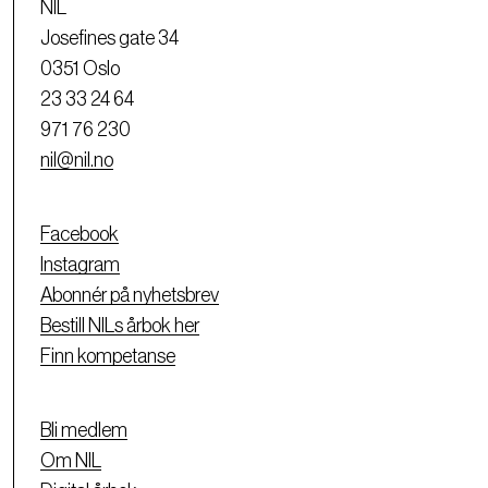
NIL
Josefines gate 34
0351 Oslo
23 33 24 64
971 76 230
nil@nil.no
Facebook
Instagram
Abonnér på nyhetsbrev
Bestill NILs årbok her
Finn kompetanse
Bli medlem
Om NIL